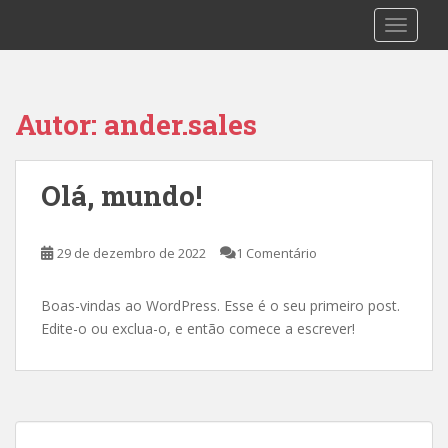
Skip to main content
Start Promotora
TOGGLE
Autor:
ander.sales
Olá, mundo!
29 de dezembro de 2022
1 Comentário
Boas-vindas ao WordPress. Esse é o seu primeiro post.
Edite-o ou exclua-o, e então comece a escrever!