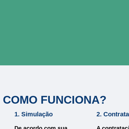
COMO FUNCIONA?
1. Simulação
2. Contrat
De acordo com sua
A contrataç