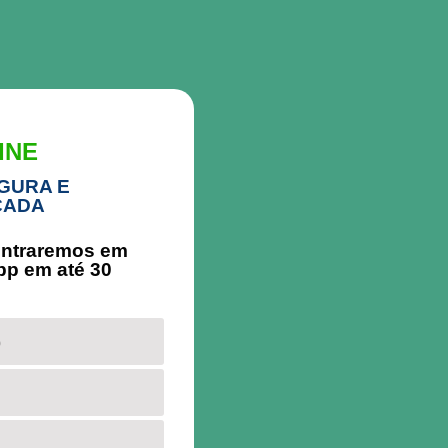
INE
GURA E
CADA
entraremos em
pp em até 30