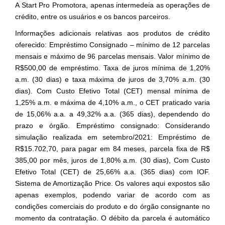
A Start Pro Promotora, apenas intermedeia as operações de
crédito, entre os usuários e os bancos parceiros.
Informações adicionais relativas aos produtos de crédito
oferecido: Empréstimo Consignado – mínimo de 12 parcelas
mensais e máximo de 96 parcelas mensais. Valor mínimo de
R$500,00 de empréstimo. Taxa de juros mínima de 1,20%
a.m. (30 dias) e taxa máxima de juros de 3,70% a.m. (30
dias). Com Custo Efetivo Total (CET) mensal mínima de
1,25% a.m. e máxima de 4,10% a.m., o CET praticado varia
de 15,06% a.a. a 49,32% a.a. (365 dias), dependendo do
prazo e órgão. Empréstimo consignado: Considerando
simulação realizada em setembro/2021: Empréstimo de
R$15.702,70, para pagar em 84 meses, parcela fixa de R$
385,00 por mês, juros de 1,80% a.m. (30 dias), Com Custo
Efetivo Total (CET) de 25,66% a.a. (365 dias) com IOF.
Sistema de Amortização Price. Os valores aqui expostos são
apenas exemplos, podendo variar de acordo com as
condições comerciais do produto e do órgão consignante no
momento da contratação. O débito da parcela é automático