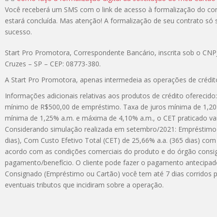
Você receberá um SMS com o link de acesso à formalização do cont
estará concluída. Mas atenção! A formalização de seu contrato só
sucesso.
Start Pro Promotora, Correspondente Bancário, inscrita sob o CNPJ
Cruzes – SP – CEP: 08773-380.
A Start Pro Promotora, apenas intermedeia as operações de crédito
Informações adicionais relativas aos produtos de crédito ofereci
mínimo de R$500,00 de empréstimo. Taxa de juros mínima de 1,20% 
mínima de 1,25% a.m. e máxima de 4,10% a.m., o CET praticado var
Considerando simulação realizada em setembro/2021: Empréstimo d
dias), Com Custo Efetivo Total (CET) de 25,66% a.a. (365 dias) co
acordo com as condições comerciais do produto e do órgão consi
pagamento/benefício. O cliente pode fazer o pagamento antecipa
Consignado (Empréstimo ou Cartão) você tem até 7 dias corridos 
eventuais tributos que incidiram sobre a operação.