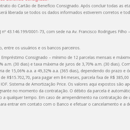
rato do Cartão de Benefício Consignado. Após concluir todas as eta
 será liberada se todos os dados informados estiverem corretos e to
 nº 43.146.199/0001-73, com sede na Av. Francisco Rodrigues Filho –
, entre os usuários e os bancos parceiros.
do: Empréstimo Consignado – mínimo de 12 parcelas mensais e máximo
a.m. (30 dias) e taxa máxima de juros de 3,70% a.m. (30 dias). Com
ia de 15,06% a.a. a 49,32% a.a. (365 dias), dependendo do prazo e 
e R$15.702,70, para pagar em 84 meses, parcela fixa de R$ 385,00 
m IOF. Sistema de Amortização Price. Os valores aqui expostos são 
gnante no momento da contratação. O débito da parcela é automáti
do a qualquer tempo. Em caso de arrependimento na contratação de
para entrar em contato com o Banco e efetuar o cancelamento e a de