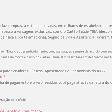
ê faz compras, à vista e parceladas, em milhares de estabelecimentos 
er e acesso a vantagens exclusivas, como o Cartão Saúde TEM: (desc
de física e por telemedicina), Seguro de Vida e Assistência Funeral*.
nável. “Evite o superendividamento, contrate saques sempre de acordo com sua
a causa da morte e o uso do Cartão Saúde TEM se limitará em descontos nas 
 para Servidores Públicos, Aposentados e Pensionistas do INSS.
to?
a de pagamento e o valor residual você paga através da fatura do ca
eração de crédito.
 de Benefício Consignado?