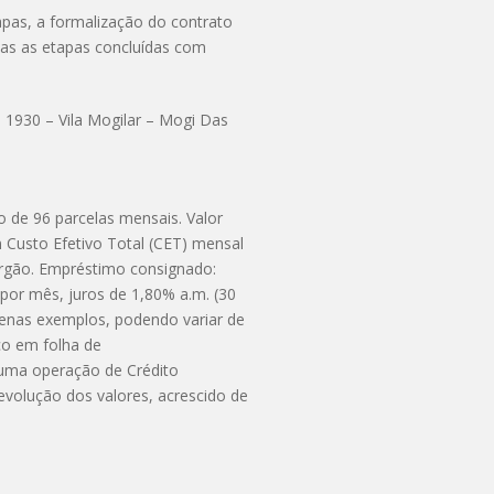
pas, a formalização do contrato
das as etapas concluídas com
 1930 – Vila Mogilar – Mogi Das
 de 96 parcelas mensais. Valor
 Custo Efetivo Total (CET) mensal
órgão. Empréstimo consignado:
por mês, juros de 1,80% a.m. (30
apenas exemplos, podendo variar de
co em folha de
 uma operação de Crédito
volução dos valores, acrescido de