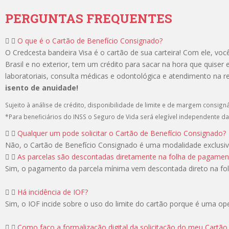
PERGUNTAS FREQUENTES
O que é o Cartão de Benefício Consignado?
O Credcesta bandeira Visa é o cartão de sua carteira! Com ele, voc
Brasil e no exterior, tem um crédito para sacar na hora que quis
laboratoriais, consulta médicas e odontológica e atendimento na re
isento de anuidade!
Sujeito à análise de crédito, disponibilidade de limite e de margem consig
*Para beneficiários do INSS o Seguro de Vida será elegível independente d
Qualquer um pode solicitar o Cartão de Benefício Consignado?
Não, o Cartão de Benefício Consignado é uma modalidade exclusiva
As parcelas são descontadas diretamente na folha de pagamen
Sim, o pagamento da parcela mínima vem descontada direto na folh
Há incidência de IOF?
Sim, o IOF incide sobre o uso do limite do cartão porque é uma op
Como faço a formalização digital da solicitação do meu Cartão