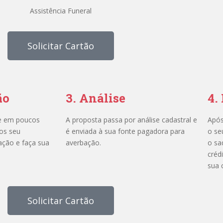
Assistência Funeral
Solicitar Cartão
ão
3. Análise
4.
e em poucos
A proposta passa por análise cadastral e
Após
os seu
é enviada à sua fonte pagadora para
o se
ação e faça sua
averbação.
o sa
créd
sua 
Solicitar Cartão